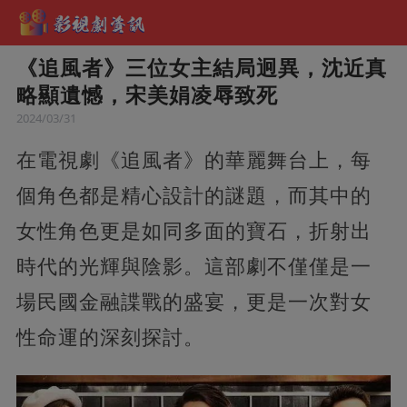
《追風者》三位女主結局迥異，沈近真
略顯遺憾，宋美娟凌辱致死
2024/03/31
在電視劇《追風者》的華麗舞台上，每
個角色都是精心設計的謎題，而其中的
女性角色更是如同多面的寶石，折射出
時代的光輝與陰影。這部劇不僅僅是一
場民國金融諜戰的盛宴，更是一次對女
性命運的深刻探討。