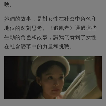
映。
她們的故事，是對女性在社會中角色和
地位的深刻思考。《追風者》通過這些
生動的角色和故事，讓我們看到了女性
在社會變革中的力量和挑戰。