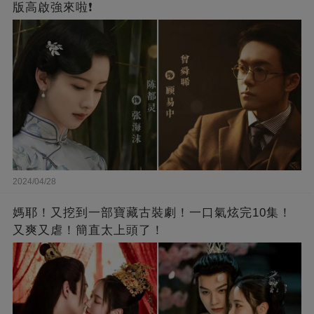
版高啟強來啦❗
2024/04/28
媽耶！又挖到一部寶藏古裝劇！一口氣炫完10集！
又爽又虐！簡直太上頭了！