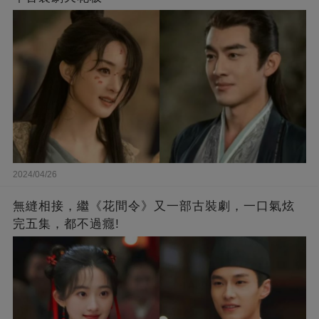
2024/04/26
無縫相接，繼《花間令》又一部古裝劇，一口氣炫
完五集，都不過癮!