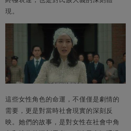
現。
這些女性角色的命運，不僅僅是劇情的
需要，更是對當時社會現實的深刻反
映。她們的故事，是對女性在社會中角