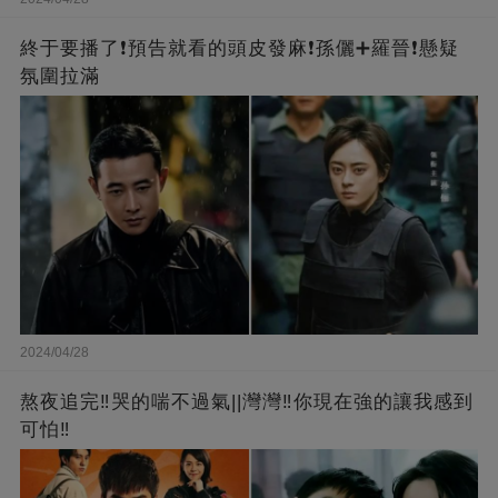
終于要播了❗️預告就看的頭皮發麻❗️孫儷➕羅晉❗懸疑
氛圍拉滿
2024/04/28
熬夜追完‼️哭的喘不過氣||灣灣‼️你現在強的讓我感到
可怕‼️