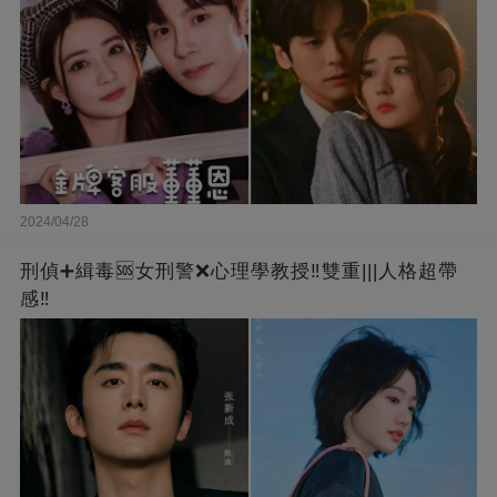
2024/04/28
刑偵➕緝毒🆘女刑警❌心理學教授‼️雙重|||人格超帶
感‼️