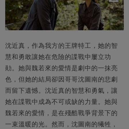
沈近真，作為我方的王牌特工，她的智
慧和勇敢讓她在危險的諜戰中屢立功
勛。她與魏若來的愛情是劇中的一抹亮
色，但她的結局卻因哥哥沈圖南的悲劇
而留下遺憾。沈近真的智慧和勇氣，讓
她在諜戰中成為不可或缺的力量。她與
魏若來的愛情，是在殘酷戰爭背景下的
一束溫暖的光。然而，沈圖南的犧牲，