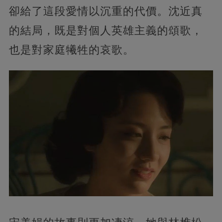
卻給了這段愛情以沉重的代價。沈近真
的結局，既是對個人英雄主義的頌歌，
也是對家庭犧牲的哀歌。