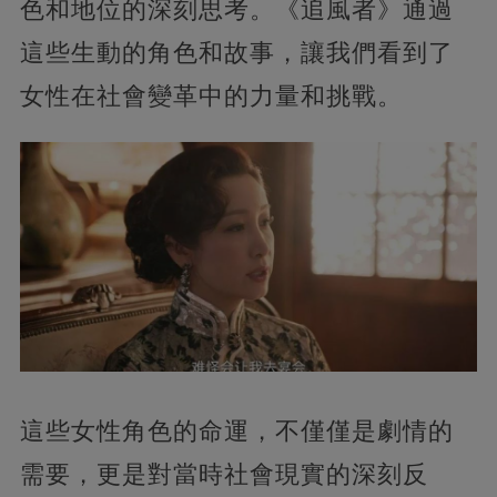
色和地位的深刻思考。《追風者》通過
這些生動的角色和故事，讓我們看到了
女性在社會變革中的力量和挑戰。
這些女性角色的命運，不僅僅是劇情的
需要，更是對當時社會現實的深刻反