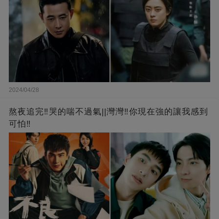
2024/04/28
熬夜追完‼️哭的喘不過氣||灣灣‼️你現在強的讓我感到
可怕‼️