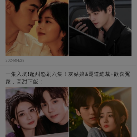
2024/04/28
一集入坑❗超甜怒刷六集！灰姑娘&霸道總裁+歡喜冤
家，高甜下飯！