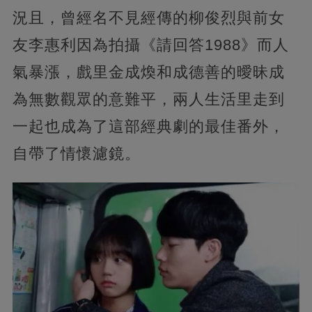
況且，曾經名不見經傳的柳俊烈與前女
友李惠利因為拍攝《請回答1988》而人
氣暴漲，戲里金成煥和成德善的曖昧成
為無數觀眾的意難平，兩人生活里走到
一起也成為了這部經典劇的最佳番外，
自帶了情懷濾鏡。