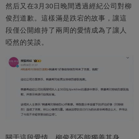
然后又在3月30日晚間透過經紀公司對柳
俊烈道歉。這樣滿是跌宕的故事，讓這
段僅公開維持了兩周的愛情成為了讓人
啞然的笑談。
關于這段愛情，柳俊烈不能獨善其身，