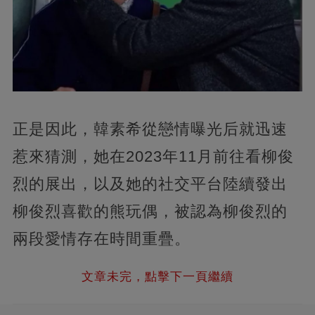
正是因此，韓素希從戀情曝光后就迅速
惹來猜測，她在2023年11月前往看柳俊
烈的展出，以及她的社交平台陸續發出
柳俊烈喜歡的熊玩偶，被認為柳俊烈的
兩段愛情存在時間重疊。
文章未完，點擊下一頁繼續