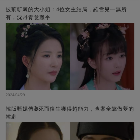
披荊斬棘的大小姐：4位女主結局，羅雪兒一無所
有，沈丹青意難平
2024/04/29
韓版甄嬛傳🎬死而復生獲得超能力，查案全靠做夢的
韓劇