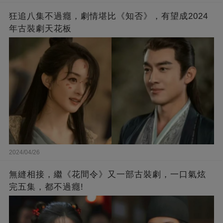
狂追八集不過癮，劇情堪比《知否》，有望成2024
年古裝劇天花板
2024/04/26
無縫相接，繼《花間令》又一部古裝劇，一口氣炫
完五集，都不過癮!