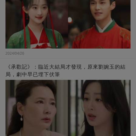
2024/04/26
《承歡記》：臨近大結局才發現，原來劉婉玉的結
局，劇中早已埋下伏筆