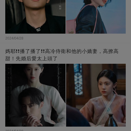
2024/04/28
媽耶❗❗播了播了❗❗高冷侍衛和他的小嬌妻，高撩高
甜！先婚后愛太上頭了