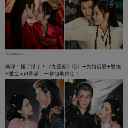
2024/04/28
媽耶！播了播了！《九重紫》宅斗➕先婚后愛➕雙強
➕重生buff疊滿，一整個期待住！