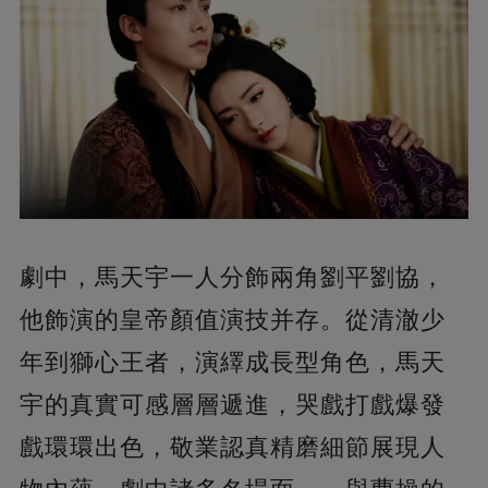
劇中，馬天宇一人分飾兩角劉平劉協，
他飾演的皇帝顏值演技并存。從清澈少
年到獅心王者，演繹成長型角色，馬天
宇的真實可感層層遞進，哭戲打戲爆發
戲環環出色，敬業認真精磨細節展現人