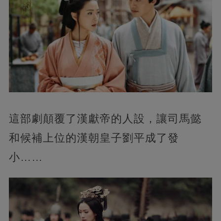
這部劇顛覆了漢獻帝的人設，讓司馬懿
和候補上位的漢朝皇子劉平成了發
小……