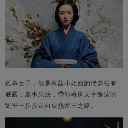
雖為女子，但是萬茜小姐姐的伏壽很有
威嚴，處事果決，帶領著馬天宇飾演的
劉平一步步走向成熟帝王之路。