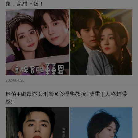
家，高甜下飯！
2024/04/28
刑偵➕緝毒🆘女刑警❌心理學教授‼️雙重|||人格超帶
感‼️