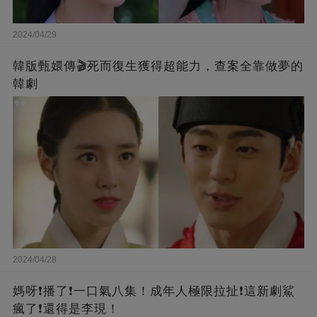
2024/04/29
韓版甄嬛傳🎬死而復生獲得超能力，查案全靠做夢的
韓劇
2024/04/28
媽呀❗️播了❗一口氣八集！成年人極限拉扯❗這新劇鯊
瘋了❗還得是李現！