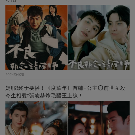
2024/04/28
媽耶❗️終于要播！《度華年》首輔+公主⭕前世互殺
今生相愛❗張凌赫炸毛醋王上線！