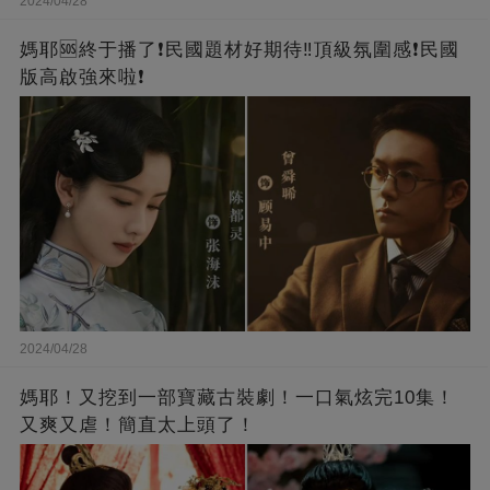
2024/04/28
媽耶🆘終于播了❗️民國題材好期待‼️頂級氛圍感❗️民國
版高啟強來啦❗
2024/04/28
媽耶！又挖到一部寶藏古裝劇！一口氣炫完10集！
又爽又虐！簡直太上頭了！