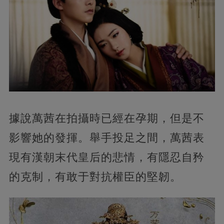
據說萬茜在拍攝時已經在孕期，但是不
影響她的發揮。舉手投足之間，萬茜表
現有漢朝末代皇后的悲情，有隱忍自矜
的克制，有敢于對抗權臣的堅韌。