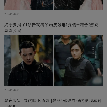
2024/04/28
終于要播了❗️預告就看的頭皮發麻❗️孫儷➕羅晉❗懸疑
氛圍拉滿
2024/04/28
熬夜追完‼️哭的喘不過氣||灣灣‼️你現在強的讓我感到
可怕‼️