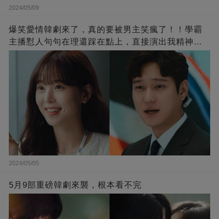
2024/05/09
爆笑愛情韓劇來了，真的要被男主笑瘋了！！學霸
主播懟人句句在理還踩在點上，直接演出我精神世
界的嘴替！
2024/05/05
5月9部重磅韓劇來襲，根本看不完