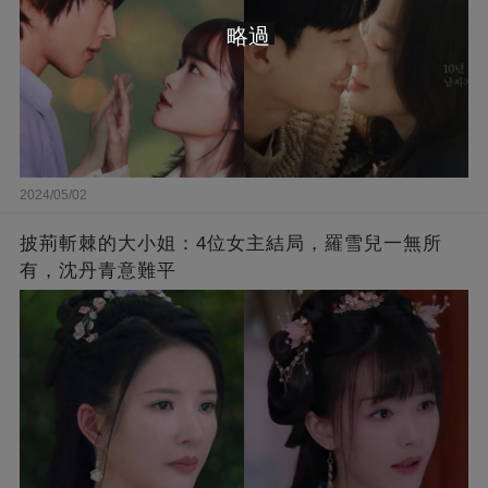
略過
2024/05/02
披荊斬棘的大小姐：4位女主結局，羅雪兒一無所
有，沈丹青意難平