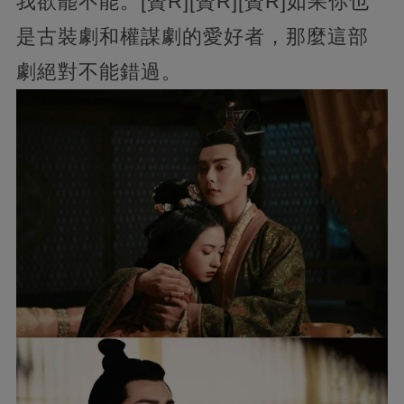
我欲罷不能。[贊R][贊R][贊R]如果你也
是古裝劇和權謀劇的愛好者，那麼這部
劇絕對不能錯過。