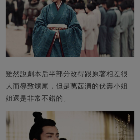
雖然說劇本后半部分改得跟原著相差很
大而導致爛尾，但是萬茜演的伏壽小姐
姐還是非常不錯的。