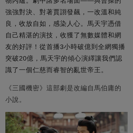
物內蘊。劇中諸多名場面——與曹操的
強強對決、對著賈詡發飆，一改溫和純
良，收放自如，感染人心。馬天宇憑借
自己精湛的演技，收獲了無數媒體和網
友的好評！從首播3小時破億到全網獨播
突破20億，馬天宇的傾心演繹讓我們認
識了一個仁慈而睿智的亂世帝王。
《三國機密》這部劇是改編自馬伯庸的
小說。