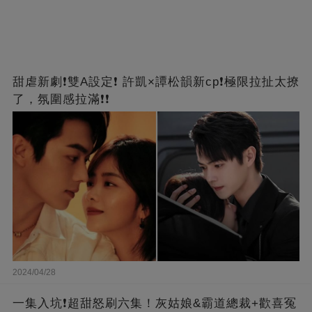
甜虐新劇❗雙A設定❗ 許凱×譚松韻新cp❗️極限拉扯太撩
了，氛圍感拉滿❗❗
2024/04/28
一集入坑❗超甜怒刷六集！灰姑娘&霸道總裁+歡喜冤