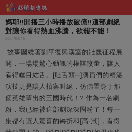
媽耶‼️開播三小時播放破億‼️這部劇絕
對讓你看得熱血沸騰，欲罷不能！
2024/04/16
故事圍繞著劉平復興漢室的壯麗征程展
開，一場場驚心動魄的權謀較量，讓人
看得瞠目結舌。[吐舌頭H]演員們的精湛
演技更是讓人拍案叫絕，仿佛置身于那
個英雄輩出的三國時代！? 作為一名劇
粉，我已經被這部劇深深圈粉了！每一
集都有讓人驚喜的轉折和[高·潮]，看得