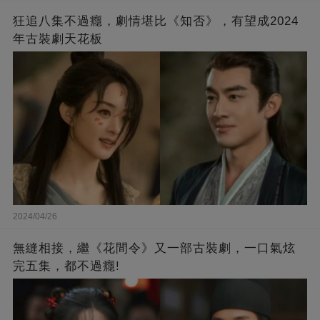
狂追八集不過癮，劇情堪比《知否》，有望成2024
年古裝劇天花板
2024/04/26
無縫相接，繼《花間令》又一部古裝劇，一口氣炫
完五集，都不過癮!