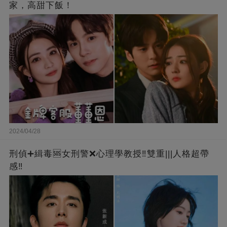
家，高甜下飯！
2024/04/28
刑偵➕緝毒🆘女刑警❌心理學教授‼️雙重|||人格超帶
感‼️