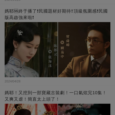
媽耶🆘終于播了❗️民國題材好期待‼️頂級氛圍感❗️民國
版高啟強來啦❗
2024/04/28
媽耶！又挖到一部寶藏古裝劇！一口氣炫完10集！
又爽又虐！簡直太上頭了！