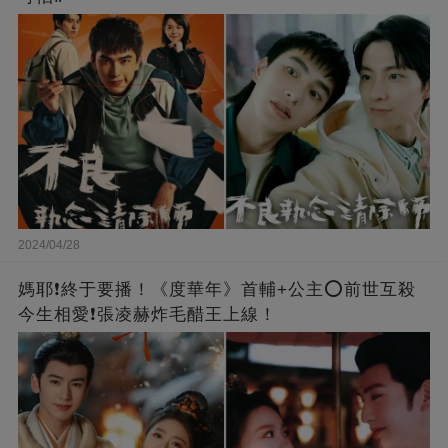
2024/04/28
媽耶❗️終于要播！《度華年》首輔+公主⭕前世互殺
今生相愛❗張凌赫炸毛醋王上線！