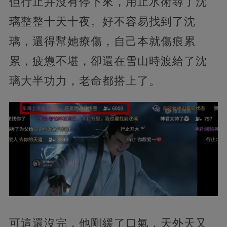
但行止并沒有停下來，用止水術尋了沈
璃整整十天十夜。好不容易找到了沈
璃，還得幫她療傷，自己本就傷痕累
累，疲憊不堪，卻還在雪山時渡給了沈
璃大半功力，老命都搭上了。
可這還沒完，他剛緩了口氣，天外天又