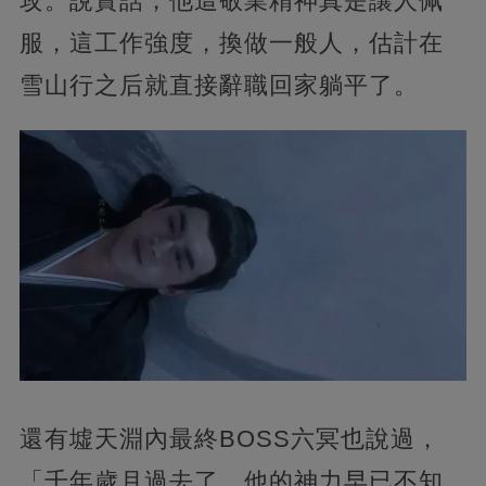
攻。說實話，他這敬業精神真是讓人佩
服，這工作強度，換做一般人，估計在
雪山行之后就直接辭職回家躺平了。
還有墟天淵內最終BOSS六冥也說過，
「千年歲月過去了，他的神力早已不知