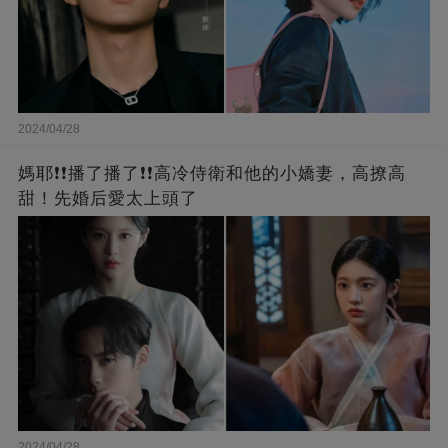
2024/04/28
媽耶❗❗播了播了❗❗高冷侍衛和他的小嬌妻，高撩高
甜！先婚后愛太上頭了
2024/04/28