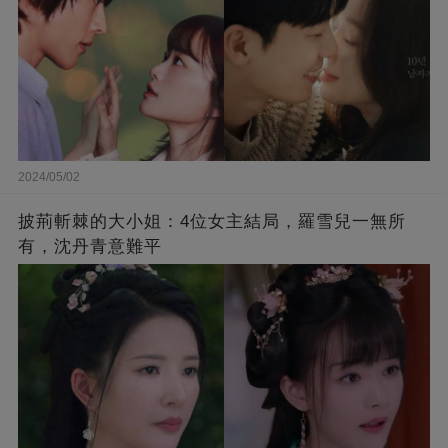
2024/05/02
披荊斬棘的大小姐：4位女主結局，羅雪兒一無所
有，沈丹青意難平