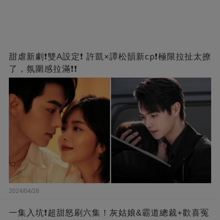
甜虐新劇❗雙A設定❗ 許凱×譚松韻新cp❗️極限拉扯太撩
了，氛圍感拉滿❗❗
2024/04/28
一集入坑❗超甜怒刷六集！灰姑娘&霸道總裁+歡喜冤