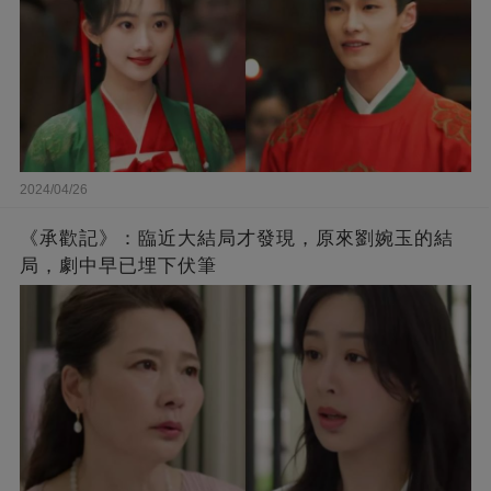
2024/04/26
《承歡記》：臨近大結局才發現，原來劉婉玉的結
局，劇中早已埋下伏筆