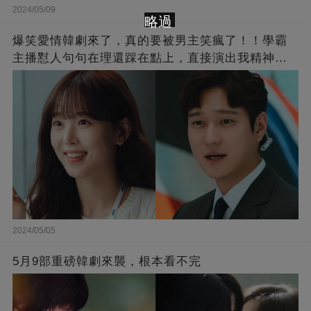
2024/05/09
略過
爆笑愛情韓劇來了，真的要被男主笑瘋了！！學霸
主播懟人句句在理還踩在點上，直接演出我精神世
界的嘴替！
2024/05/05
5月9部重磅韓劇來襲，根本看不完