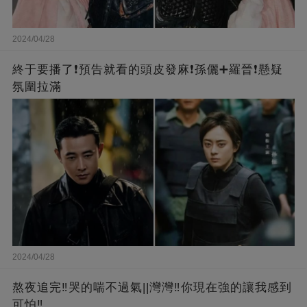
2024/04/28
終于要播了❗️預告就看的頭皮發麻❗️孫儷➕羅晉❗懸疑
氛圍拉滿
2024/04/28
熬夜追完‼️哭的喘不過氣||灣灣‼️你現在強的讓我感到
可怕‼️