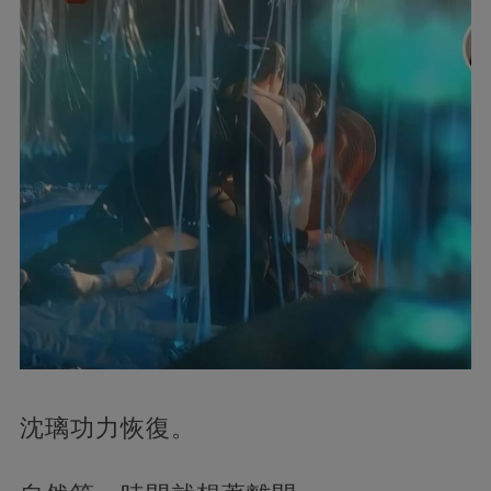
沈璃功力恢復。