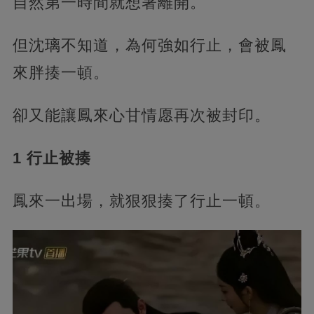
自然第一時間就想著離開。
但沈璃不知道，為何強如行止，會被鳳
來胖揍一頓。
卻又能讓鳳來心甘情愿再次被封印。
1 行止被揍
鳳來一出場，就狠狠揍了行止一頓。