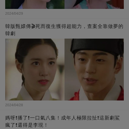
2024/04/29
韓版甄嬛傳🎬死而復生獲得超能力，查案全靠做夢的
韓劇
2024/04/28
媽呀❗️播了❗一口氣八集！成年人極限拉扯❗這新劇鯊
瘋了❗還得是李現！