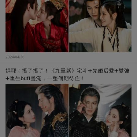
2024/04/28
媽耶！播了播了！《九重紫》宅斗➕先婚后愛➕雙強
➕重生buff疊滿，一整個期待住！