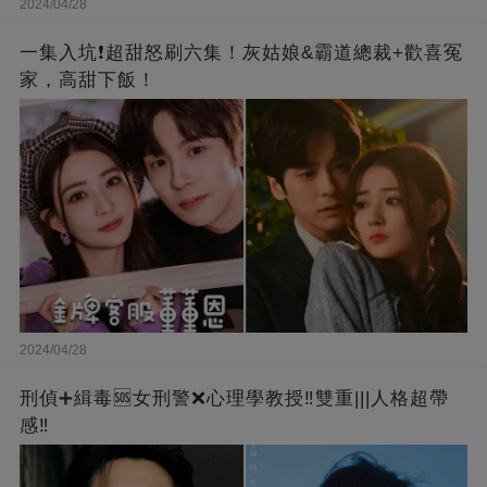
2024/04/28
一集入坑❗超甜怒刷六集！灰姑娘&霸道總裁+歡喜冤
家，高甜下飯！
2024/04/28
刑偵➕緝毒🆘女刑警❌心理學教授‼️雙重|||人格超帶
感‼️