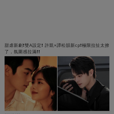
甜虐新劇❗雙A設定❗ 許凱×譚松韻新cp❗️極限拉扯太撩
了，氛圍感拉滿❗❗