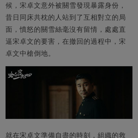
候，宋卓文意外被關雪發現暴露身份，
昔日同床共枕的人站到了互相對立的局
面，憤怒的關雪絲毫沒有留情，處處直
逼宋卓文的要害，在撤回的過程中，宋
卓文中槍倒地。
就在宋卓文準備自盡的時刻，組織的救