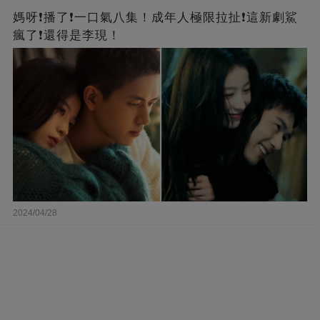
媽呀❗️播了❗一口氣八集！成年人極限拉扯❗這新劇鯊
瘋了❗還得是李現！
2024/04/28