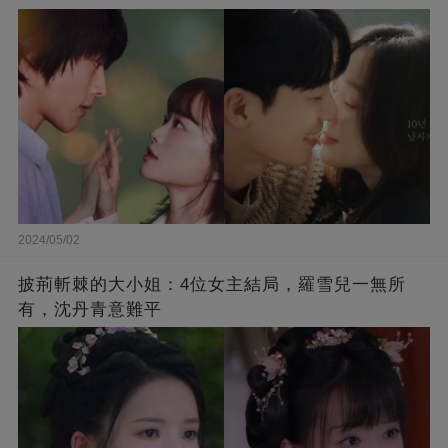
2024/05/02
披荊斬棘的大小姐：4位女主結局，羅雪兒一無所
有，沈丹青意難平