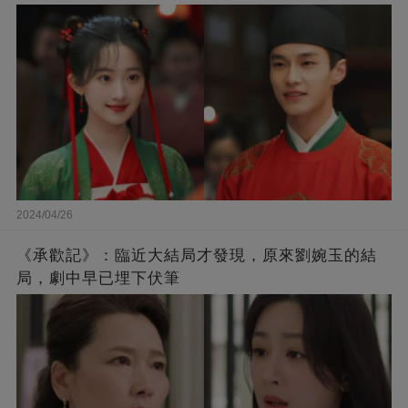
2024/04/26
《承歡記》：臨近大結局才發現，原來劉婉玉的結
局，劇中早已埋下伏筆