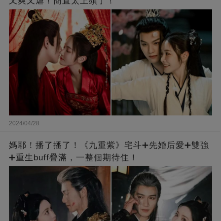
又爽又虐！簡直太上頭了！
2024/04/28
媽耶！播了播了！《九重紫》宅斗➕先婚后愛➕雙強
➕重生buff疊滿，一整個期待住！