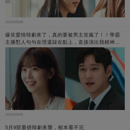
2024/05/09
爆笑愛情韓劇來了，真的要被男主笑瘋了！！學霸
主播懟人句句在理還踩在點上，直接演出我精神世
界的嘴替！
2024/05/05
5月9部重磅韓劇來襲，根本看不完