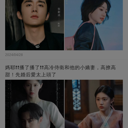
2024/04/28
媽耶❗❗播了播了❗❗高冷侍衛和他的小嬌妻，高撩高
甜！先婚后愛太上頭了