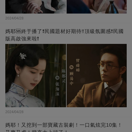
2024/04/28
媽耶🆘終于播了❗️民國題材好期待‼️頂級氛圍感❗️民國
版高啟強來啦❗
2024/04/28
媽耶！又挖到一部寶藏古裝劇！一口氣炫完10集！