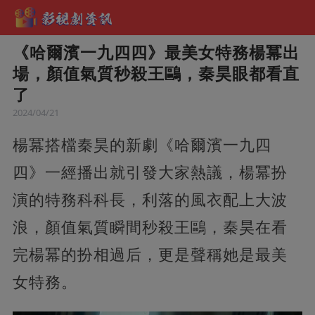
《哈爾濱一九四四》最美女特務楊冪出
場，顏值氣質秒殺王鷗，秦昊眼都看直
了
2024/04/21
楊冪搭檔秦昊的新劇《哈爾濱一九四
四》一經播出就引發大家熱議，楊冪扮
演的特務科科長，利落的風衣配上大波
浪，顏值氣質瞬間秒殺王鷗，秦昊在看
完楊冪的扮相過后，更是聲稱她是最美
女特務。