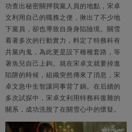
功查出秘密關押我黨人員的地點，宋卓
文利用自己的職務之便，揪出了不少地
下黨員，卻也導致自身身陷險境。關雪
看著多次的行動實力，料定了特務科有
共黨內鬼，為此更是設下種種套路，等
著魚兒自己上鉤。就在宋卓文就要掉進
陷阱的時候，組織突然傳來了消息，宋
卓文急中生智讓同事背了鍋。在后續的
多次試探中，宋卓文利用特務科復雜的
關系，成功洗脫了在關雪心中的懷疑。