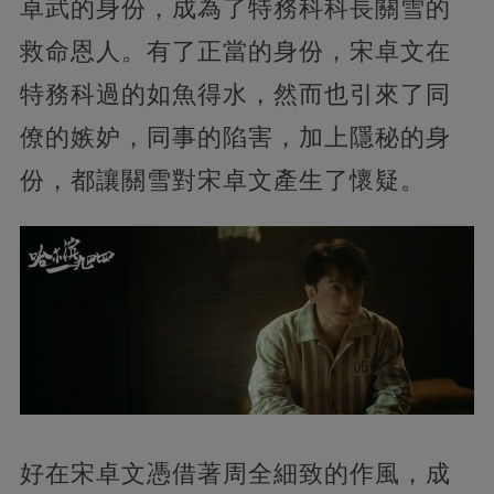
卓武的身份，成為了特務科科長關雪的
救命恩人。有了正當的身份，宋卓文在
特務科過的如魚得水，然而也引來了同
僚的嫉妒，同事的陷害，加上隱秘的身
份，都讓關雪對宋卓文產生了懷疑。
好在宋卓文憑借著周全細致的作風，成