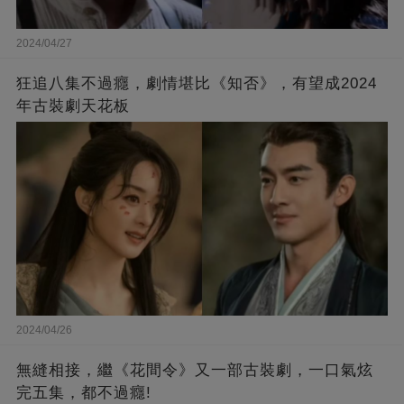
2024/04/27
狂追八集不過癮，劇情堪比《知否》，有望成2024
年古裝劇天花板
2024/04/26
無縫相接，繼《花間令》又一部古裝劇，一口氣炫
完五集，都不過癮!