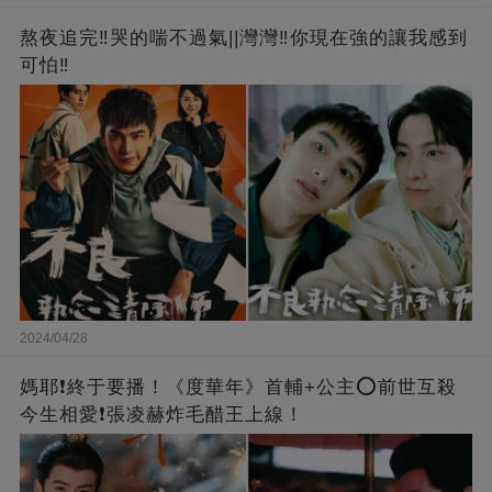
熬夜追完‼️哭的喘不過氣||灣灣‼️你現在強的讓我感到
可怕‼️
2024/04/28
媽耶❗️終于要播！《度華年》首輔+公主⭕前世互殺
今生相愛❗張凌赫炸毛醋王上線！