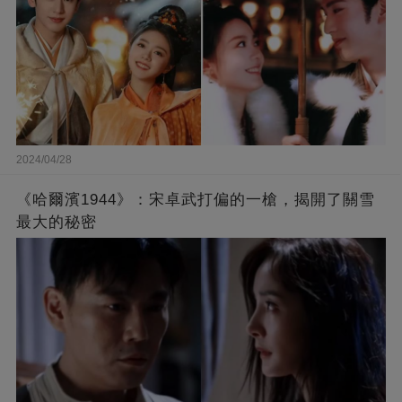
2024/04/28
《哈爾濱1944》：宋卓武打偏的一槍，揭開了關雪
最大的秘密