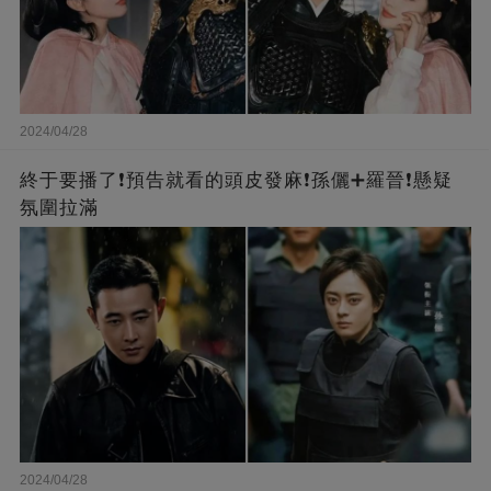
2024/04/28
終于要播了❗️預告就看的頭皮發麻❗️孫儷➕羅晉❗懸疑
氛圍拉滿
2024/04/28