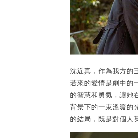
沈近真，作為我方的
若來的愛情是劇中的
的智慧和勇氣，讓她
背景下的一束溫暖的
的結局，既是對個人