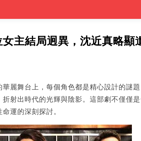
位女主結局迥異，沈近真略顯
的華麗舞台上，每個角色都是精心設計的謎題
，折射出時代的光輝與陰影。這部劇不僅僅是
性命運的深刻探討。