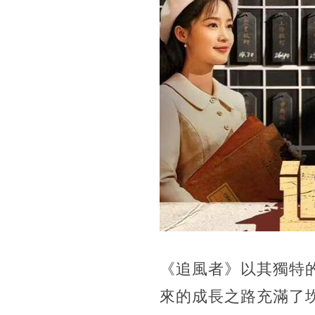
《追風者》以其獨特
來的成長之路充滿了