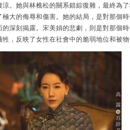
凄涼。她與林樵松的關系錯綜復雜，最終為了
了極大的侮辱和傷害。她的結局，是對那個時
面的深刻揭露。宋美娟的悲劇，則是對那個時
犧牲，反映了女性在社會中的脆弱地位和被物