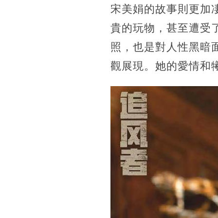
宋美娟的故事則更加
貴的玩物，甚至遭受
照，也是對人性黑暗
觀展現。她的愛情和