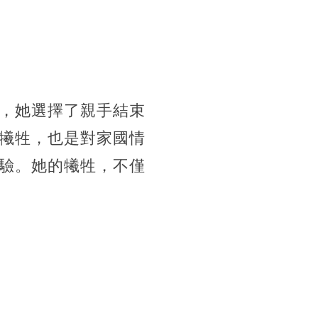
，她選擇了親手結束
犧牲，也是對家國情
驗。她的犧牲，不僅