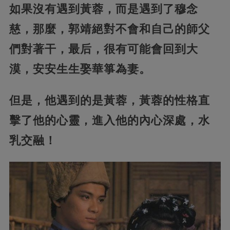
如果沒有遇到黃蓉，而是遇到了穆念
慈，那麼，郭靖絕對不會和自己的師父
們對著干，最后，很有可能會回到大
漠，安安生生娶華箏為妻。
但是，他遇到的是黃蓉，黃蓉的性格直
擊了他的心靈，進入他的內心深處，水
乳交融！