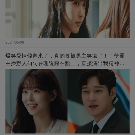
2024/05/09
爆笑愛情韓劇來了，真的要被男主笑瘋了！！學霸
主播懟人句句在理還踩在點上，直接演出我精神世
界的嘴替！