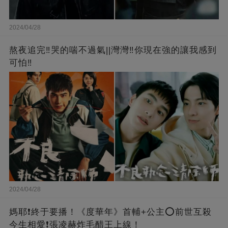
2024/04/28
熬夜追完‼️哭的喘不過氣||灣灣‼️你現在強的讓我感到
可怕‼️
2024/04/28
媽耶❗️終于要播！《度華年》首輔+公主⭕前世互殺
今生相愛❗張凌赫炸毛醋王上線！