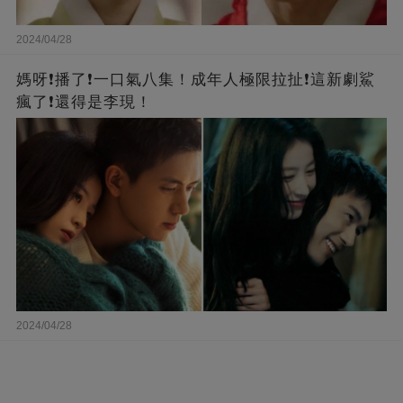
2024/04/28
媽呀❗️播了❗一口氣八集！成年人極限拉扯❗這新劇鯊
瘋了❗還得是李現！
2024/04/28