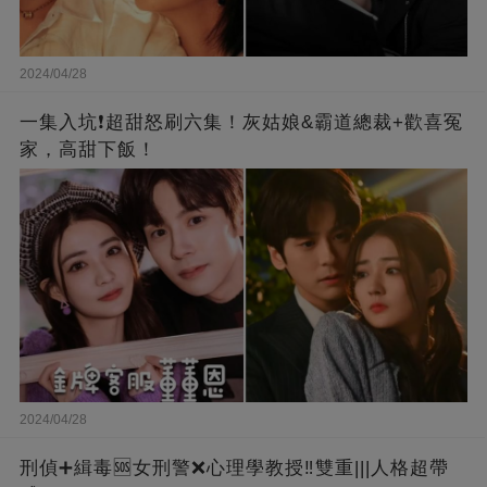
2024/04/28
一集入坑❗超甜怒刷六集！灰姑娘&霸道總裁+歡喜冤
家，高甜下飯！
2024/04/28
刑偵➕緝毒🆘女刑警❌心理學教授‼️雙重|||人格超帶