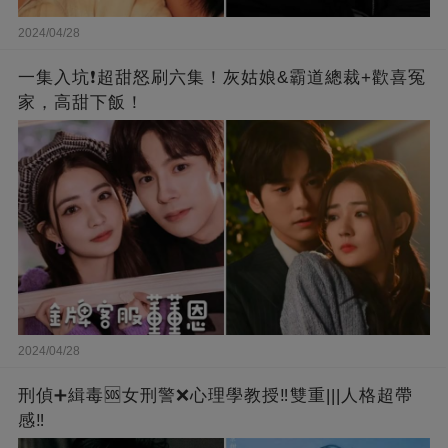
2024/04/28
一集入坑❗超甜怒刷六集！灰姑娘&霸道總裁+歡喜冤
家，高甜下飯！
2024/04/28
刑偵➕緝毒🆘女刑警❌心理學教授‼️雙重|||人格超帶
感‼️