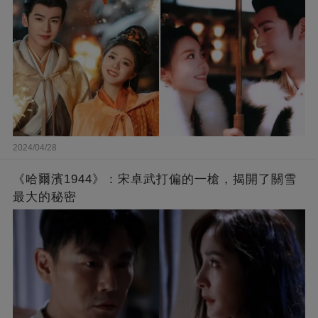
2024/04/28
《哈爾濱1944》：宋卓武打偏的一槍，揭開了關雪
最大的秘密