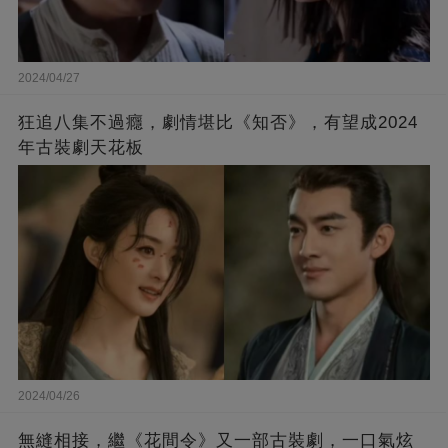
2024/04/27
狂追八集不過癮，劇情堪比《知否》，有望成2024
年古裝劇天花板
2024/04/26
無縫相接，繼《花間令》又一部古裝劇，一口氣炫