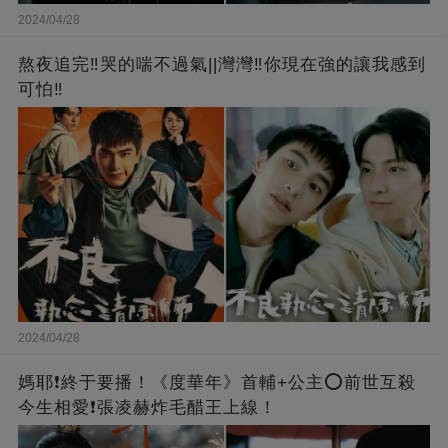
2024/04/28
熬夜追完‼️哭的喘不過氣||灣灣‼️你現在強的讓我感到
可怕‼️
2024/04/28
媽耶❗️終于要播！《度華年》首輔+公主⭕前世互殺
今生相愛❗張凌赫炸毛醋王上線！