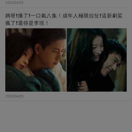
2024/04/28
媽呀❗️播了❗一口氣八集！成年人極限拉扯❗這新劇鯊
瘋了❗還得是李現！
2024/04/28