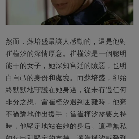
然而，蘇培盛最讓人感動的，還是他對
崔槿汐的深情厚意。崔槿汐是一個聰明
能干的女子，她深知宮廷的險惡，也明
白自己的身份和處境。而蘇培盛，卻始
終默默地守護在她身邊，從未有過任何
非分之想。當崔槿汐遇到困難時，他毫
不猶豫地伸出援手；當崔槿汐需要支持
時，他堅定地站在她的身后。這種無私
的付出和堅定的支持，讓崔槿汐感受到