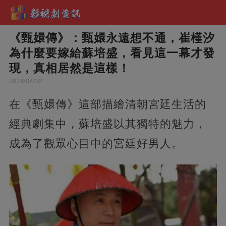
《甄嬛傳》：甄嬛永遠想不通，崔槿汐
為什麼要嫁給蘇培盛，看見這一幕才發
現，真相居然是這樣！
2024/04/02
在《甄嬛傳》這部描繪清朝宮廷生活的
經典劇集中，蘇培盛以其獨特的魅力，
成為了觀眾心目中的宮廷好男人。