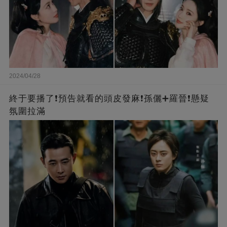
2024/04/28
終于要播了❗️預告就看的頭皮發麻❗️孫儷➕羅晉❗懸疑
氛圍拉滿