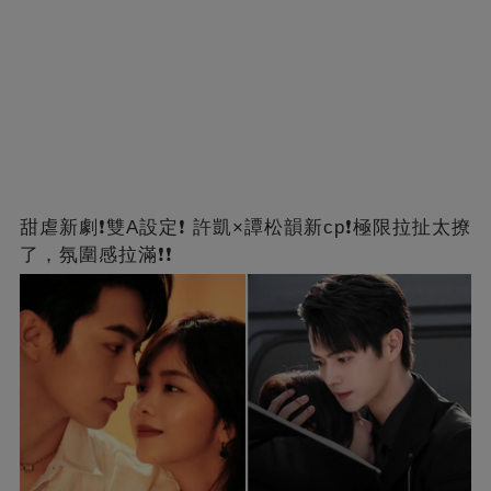
甜虐新劇❗雙A設定❗ 許凱×譚松韻新cp❗️極限拉扯太撩
了，氛圍感拉滿❗❗