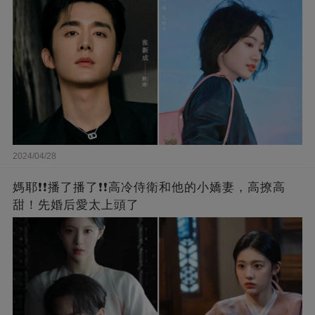
2024/04/28
媽耶❗❗播了播了❗❗高冷侍衛和他的小嬌妻，高撩高
甜！先婚后愛太上頭了