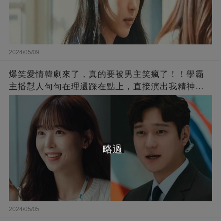
2024/05/09
爆笑愛情韓劇來了，真的要被男主笑瘋了！！學霸
主播懟人句句在理還踩在點上，直接演出我精神世
界的嘴替！
略過
2024/05/05