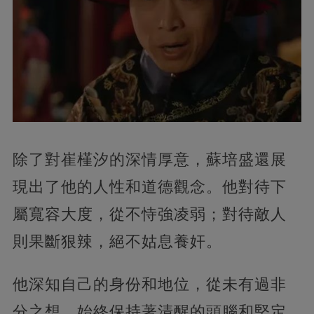
除了對崔槿汐的深情厚意，蘇培盛還展
現出了他的人性和道德觀念。他對待下
屬寬容大度，從不恃強凌弱；對待敵人
則果斷狠辣，絕不姑息養奸。
他深知自己的身份和地位，從未有過非
分之想，始終保持著清醒的頭腦和堅定