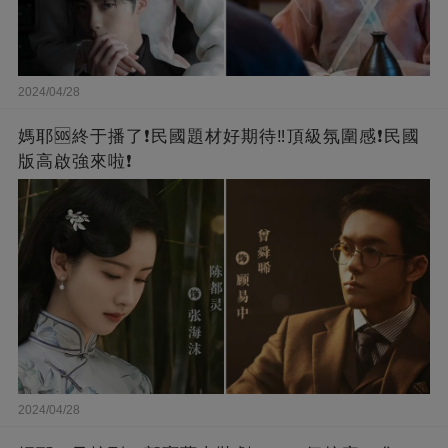
2024/04/28
媽耶🆘終于播了❗️民國題材好期待‼️頂級氛圍感❗️民國
版高啟強來啦❗
2024/04/28