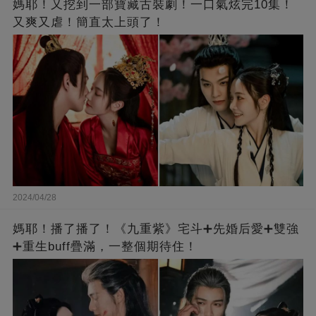
媽耶！又挖到一部寶藏古裝劇！一口氣炫完10集！
又爽又虐！簡直太上頭了！
2024/04/28
媽耶！播了播了！《九重紫》宅斗➕先婚后愛➕雙強
➕重生buff疊滿，一整個期待住！