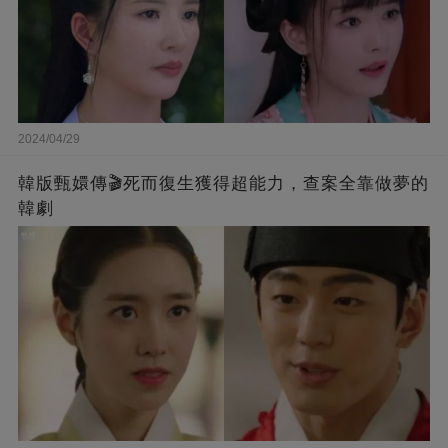
2024/04/29
韓版甄嬛傳🎬死而復生獲得超能力，查案全靠做夢的
韓劇