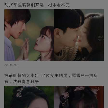
5月9部重磅韓劇來襲，根本看不完
2024/05/02
披荊斬棘的大小姐：4位女主結局，羅雪兒一無所
有，沈丹青意難平