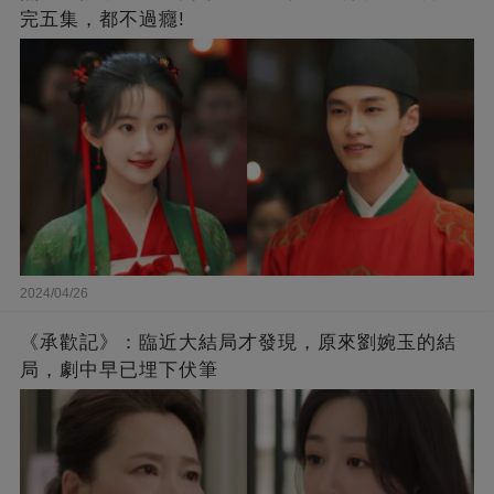
完五集，都不過癮!
2024/04/26
《承歡記》：臨近大結局才發現，原來劉婉玉的結
局，劇中早已埋下伏筆