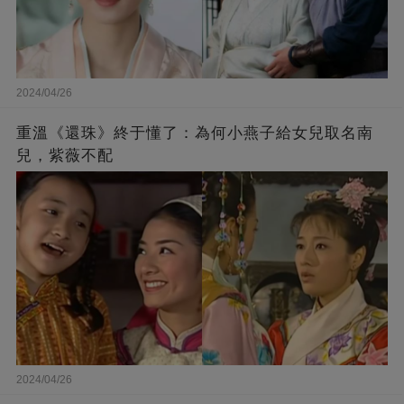
2024/04/26
重溫《還珠》終于懂了：為何小燕子給女兒取名南
兒，紫薇不配
2024/04/26