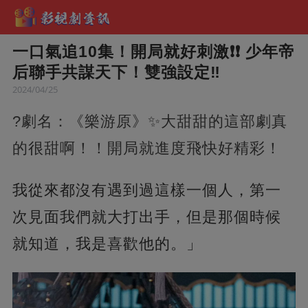
一口氣追10集！開局就好刺激❗❗ 少年帝
后聯手共謀天下！雙強設定‼️
2024/04/25
?劇名：《樂游原》✨大甜甜的這部劇真
的很甜啊！！開局就進度飛快好精彩！
我從來都沒有遇到過這樣一個人，第一
次見面我們就大打出手，但是那個時候
就知道，我是喜歡他的。」