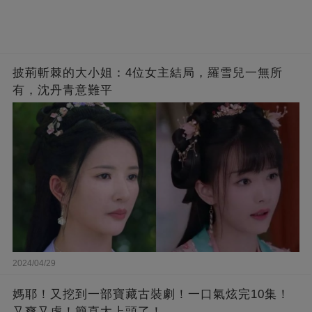
披荊斬棘的大小姐：4位女主結局，羅雪兒一無所
有，沈丹青意難平
2024/04/29
媽耶！又挖到一部寶藏古裝劇！一口氣炫完10集！
又爽又虐！簡直太上頭了！