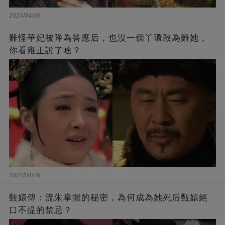
2024/04/26
難怪華妃被降為答應后，也沒一個丫環敢為難她，
你看雍正說了啥？
2024/04/26
甄嬛傳：流朱掌握的秘密，為何成為她死后甄嬛絕
口不提的禁忌？