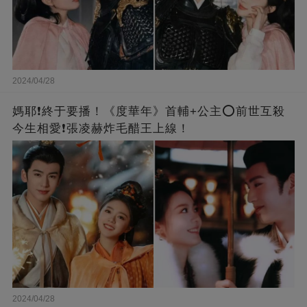
2024/04/28
媽耶❗️終于要播！《度華年》首輔+公主⭕前世互殺
今生相愛❗張凌赫炸毛醋王上線！
2024/04/28