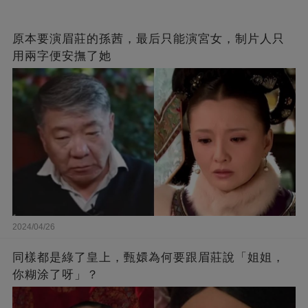
原本要演眉莊的孫茜，最后只能演宮女，制片人只
用兩字便安撫了她
2024/04/26
同樣都是綠了皇上，甄嬛為何要跟眉莊說「姐姐，
你糊涂了呀」？