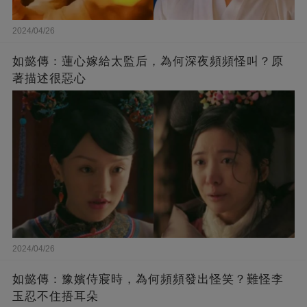
2024/04/26
如懿傳：蓮心嫁給太監后，為何深夜頻頻怪叫？原
著描述很惡心
2024/04/26
如懿傳：豫嬪侍寢時，為何頻頻發出怪笑？難怪李
玉忍不住捂耳朵