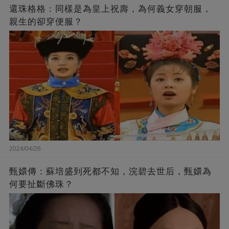
還珠格格：同樣是為皇上祝壽，為何義女穿朝服，
親生的卻穿便服？
2024/04/26
甄嬛傳：蘇培盛到死都不知，浣碧去世后，甄嬛為
何要扯斷佛珠？