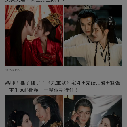
2024/04/28
媽耶！播了播了！《九重紫》宅斗➕先婚后愛➕雙強
➕重生buff疊滿，一整個期待住！