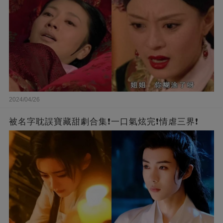
2024/04/26
被名字耽誤寶藏甜劇合集❗一口氣炫完❗情虐三界❗