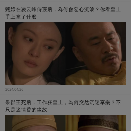
甄嬛在凌云峰侍寢后，為何會惡心流淚？你看皇上
手上拿了什麼
2024/04/26
果郡王死后，工作狂皇上，為何突然沉迷享樂？不
只是迷情香的緣故