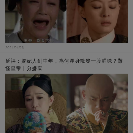
2024/04/26
延禧：嫻妃人到中年，為何渾身散發一股腥味？難
怪皇帝十分嫌棄